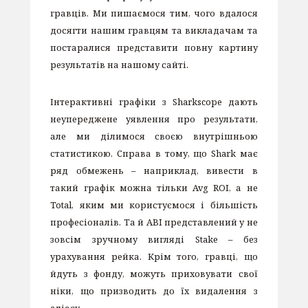
гравців. Ми пишаємося тим, чого вдалося
досягти нашим гравцям та викладачам та
постаралися представити повну картину
результатів на нашому сайті.
Інтерактивні графіки з Sharkscope дають
неупереджене уявлення про результати,
але ми ділимося своєю внутрішньою
статистикою. Справа в тому, що Shark має
ряд обмежень – наприклад, вивести в
такий графік можна тільки Avg ROI, а не
Total, яким ми користуємося і більшість
професіоналів. Та й ABI представлений у не
зовсім зручному вигляді Stake – без
урахування рейка. Крім того, гравці, що
йдуть з фонду, можуть приховувати свої
ніки, що призводить до їх видалення з
аліасу.